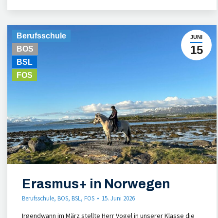
Berufsschule
JUNI
15
BOS
BSL
FOS
Erasmus+ in Norwegen
Berufsschule
,
BOS
,
BSL
,
FOS
15. Juni 2026
Irgendwann im März stellte Herr Vogel in unserer Klasse die