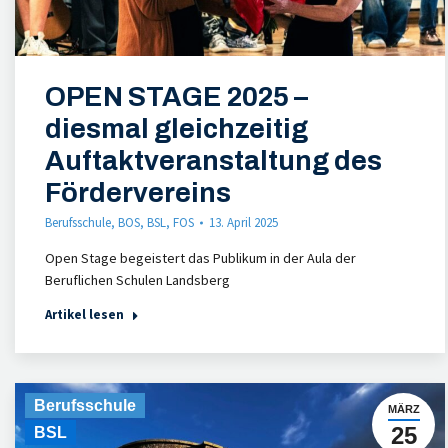
OPEN STAGE 2025 –
diesmal gleichzeitig
Auftaktveranstaltung des
Fördervereins
Berufsschule
,
BOS
,
BSL
,
FOS
13. April 2025
Open Stage begeistert das Publikum in der Aula der
Beruflichen Schulen Landsberg
Artikel lesen
Berufsschule
MÄRZ
25
BSL