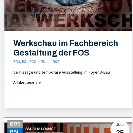
Werkschau im Fachbereich
Gestaltung der FOS
BOS
,
BSL
,
FOS
25. Juli 2026
Vernissage und temporäre Ausstellung im Foyer D-Bau
Artikel lesen
BOS
JULI
25
BSL