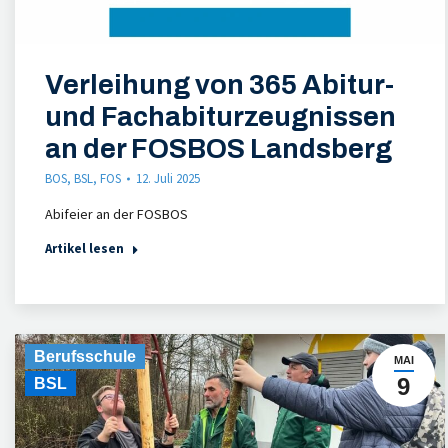
Verleihung von 365 Abitur-
und Fachabiturzeugnissen
an der FOSBOS Landsberg
BOS
,
BSL
,
FOS
12. Juli 2025
Abifeier an der FOSBOS
Artikel lesen
Berufsschule
MAI
9
BSL