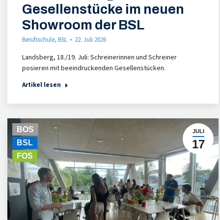
Gesellenstücke im neuen
Showroom der BSL
Berufsschule
,
BSL
22. Juli 2026
Landsberg, 18./19. Juli: Schreinerinnen und Schreiner
posieren mit beeindruckenden Gesellenstücken.
Artikel lesen
BOS
JULI
17
BSL
FOS