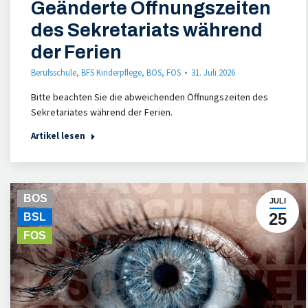
Geänderte Öffnungszeiten
des Sekretariats während
der Ferien
Berufsschule
,
BFS Kinderpflege
,
BOS
,
FOS
31. Juli 2026
Bitte beachten Sie die abweichenden Öffnungszeiten des
Sekretariates während der Ferien.
Artikel lesen
BOS
JULI
25
BSL
FOS