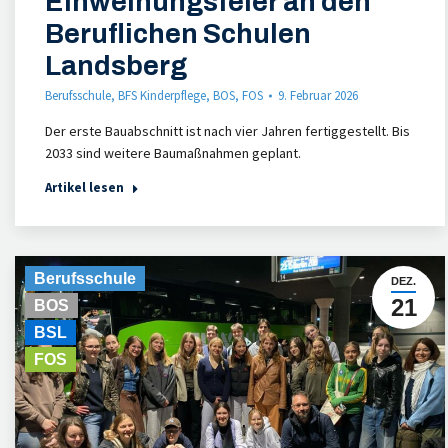
Einweihungsfeier an den
Beruflichen Schulen
Landsberg
Berufsschule
,
BFS Kinderpflege
,
BOS
,
FOS
9. Februar 2026
Der erste Bauabschnitt ist nach vier Jahren fertiggestellt. Bis
2033 sind weitere Baumaßnahmen geplant.
Artikel lesen
Berufsschule
DEZ.
21
BOS
BSL
FOS