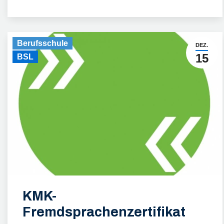
Berufsschule
DEZ.
15
BSL
KMK-
Fremdsprachenzertifikat