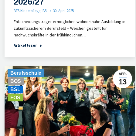
2026/27
BFS Kinderpflege
,
BSL
30. April 2025
Entscheidungsträger ermöglichen wohnortnahe Ausbildung in
zukunftssicherem Berufsfeld – Weichen gestellt für
Nachwuchskräfte in der frühkindlichen…
Artikel lesen
Berufsschule
APR.
13
BOS
BSL
FOS