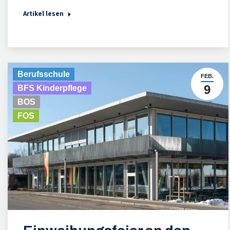
Artikel lesen
Berufsschule
FEB.
9
BFS Kinderpflege
BOS
FOS