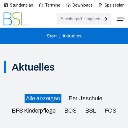
Stundenplan
Termine
Downloads
Speiseplan
Search:
Start
Aktuelles
Sie befinden sich hier:
Aktuelles
Alle anzeigen
Berufsschule
BFS Kinderpflege
BOS
BSL
FOS