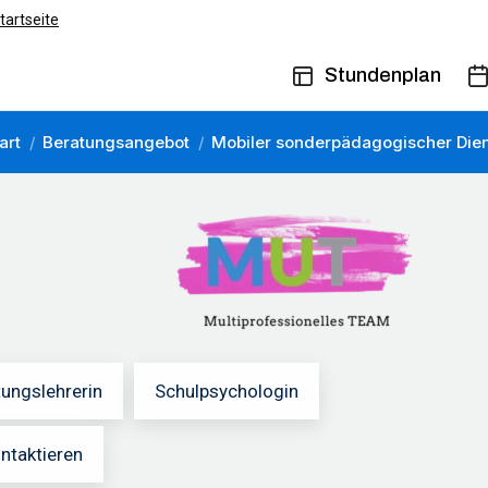
tartseite
Stundenplan
art
Beratungsangebot
Mobiler sonderpädagogischer Die
e befinden sich hier:
tungslehrerin
Schulpsychologin
ntaktieren