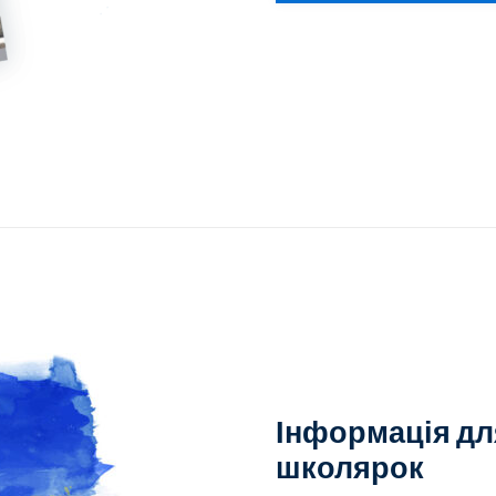
Інформація дл
школярок