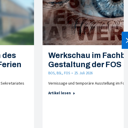
 des
Werkschau im Fachb
Ferien
Gestaltung der FOS
BOS
,
BSL
,
FOS
25. Juli 2026
 Sekretariates
Vernissage und temporäre Ausstellung im Foy
Artikel lesen