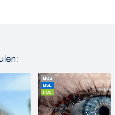
ulen:
BOS
BSL
FOS