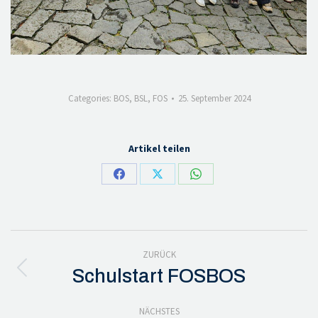
Categories:
BOS
,
BSL
,
FOS
25. September 2024
Artikel teilen
Share
Share
Share
on
on
on
Facebook
X
WhatsApp
Kommentarnavigation
ZURÜCK
Schulstart FOSBOS
Vorheriger
Beitrag:
NÄCHSTES