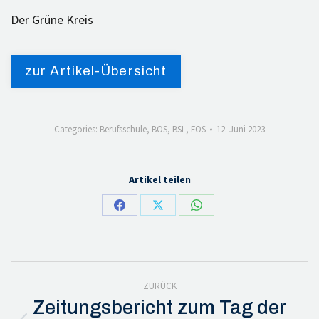
Der Grüne Kreis
zur Artikel-Übersicht
Categories:
Berufsschule
,
BOS
,
BSL
,
FOS
12. Juni 2023
Artikel teilen
Share
Share
Share
on
on
on
Facebook
X
WhatsApp
Kommentarnavigation
ZURÜCK
Zeitungsbericht zum Tag der